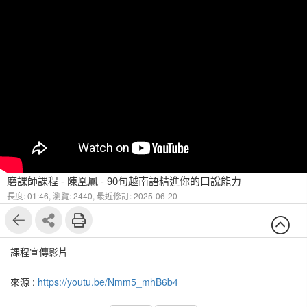
磨課師課程 - 陳凰鳳 - 90句越南語精進你的口說能力
長度: 01:46,
瀏覽: 2440,
最近修訂: 2025-06-20
課程宣傳影片
來源 :
https://youtu.be/Nmm5_mhB6b4