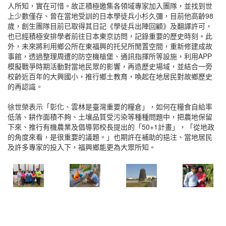
人所知，實在可惜。故正積極邀集各領域專家加入團隊，並找到世
上少數僅存、曾在當地受訓的日本學徒兵小杉久彌，目前他高齡98
歲，創生團隊目前已取得其日記《學徒兵出陣回顧》及翻譯許可，
也已經積極安排學者前往日本東京訪問，記錄重要的歷史時刻。此
外，未來將利用鄉公所在東福興的托兒所閒置空間，重新修建成故
事館，透過整理周遭的防空機槍堡、通訊指揮所等設施，利用APP
模擬戰爭時期活動對當地民眾的影響，再造歷史場域，並結合一旁
校齡近百年的大興國小，推行鄉土教育，喚起在地居民對故鄉歷史
的再認識。
徐世榮表示「彰化、雲林是臺灣重要的糧倉」，如何在糧食自給率
低落、耕作面積不夠、土壤品質受污染等種種問題中，把農地保留
下來、推行有機農業及倡導郭校長提出的「50+1計畫」，「從地政
的角度來看，是很重要的議題。」也期許在補助的挹注、當地居民
及許多專家的投入下，福興鄉能更為大眾所知。