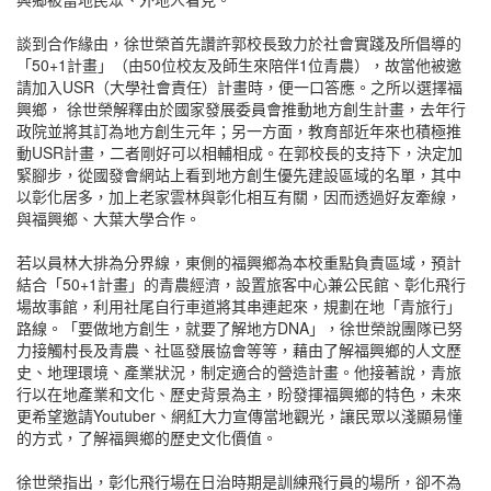
談到合作緣由，徐世榮首先讚許郭校長致力於社會實踐及所倡導的
「50+1計畫」（由50位校友及師生來陪伴1位青農），故當他被邀
請加入USR（大學社會責任）計畫時，便一口答應。之所以選擇福
興鄉， 徐世榮解釋由於國家發展委員會推動地方創生計畫，去年行
政院並將其訂為地方創生元年；另一方面，教育部近年來也積極推
動USR計畫，二者剛好可以相輔相成。在郭校長的支持下，決定加
緊腳步，從國發會網站上看到地方創生優先建設區域的名單，其中
以彰化居多，加上老家雲林與彰化相互有關，因而透過好友牽線，
與福興鄉、大葉大學合作。
若以員林大排為分界線，東側的福興鄉為本校重點負責區域，預計
結合「50+1計畫」的青農經濟，設置旅客中心兼公民館、彰化飛行
場故事館，利用社尾自行車道將其串連起來，規劃在地「青旅行」
路線。「要做地方創生，就要了解地方DNA」，徐世榮說團隊已努
力接觸村長及青農、社區發展協會等等，藉由了解福興鄉的人文歷
史、地理環境、產業狀況，制定適合的營造計畫。他接著說，青旅
行以在地產業和文化、歷史背景為主，盼發揮福興鄉的特色，未來
更希望邀請Youtuber、網紅大力宣傳當地觀光，讓民眾以淺顯易懂
的方式，了解福興鄉的歷史文化價值。
徐世榮指出，彰化飛行場在日治時期是訓練飛行員的場所，卻不為