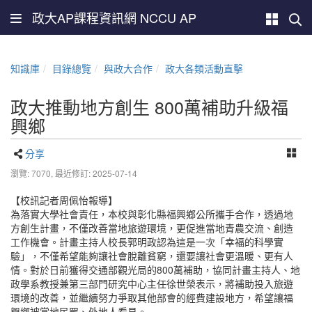
政大AP課程資訊網 NCCU AP
知識庫
目錄總覽
與政大合作
政大各類活動直擊
政大推動地方創生 800萬補助升級福
興鄉
分享
瀏覽: 7070,
最近修訂: 2025-07-14
【校訊記者周佩怡報導】
為落實大學社會責任，本校與彰化縣福興鄉公所攜手合作，透過地
方創生計畫，不僅改善當地旅遊環境，更促進當地青農交流、創造
工作機會。計畫主持人校長郭明政認為這是一次「幸福的科學實
驗」，不僅希望能夠讓社會脫離貧窮，還要讓社會更溫暖、更有人
情。對於日前獲得交通部觀光局的800萬補助，協同計畫主持人、地
政學系教授兼第三部門研究中心主任徐世榮表示，將補助投入旅遊
環境的改善，並繼續努力爭取其他部會的經費建設地方，希望讓福
興鄉被當地民眾、外地人看見。