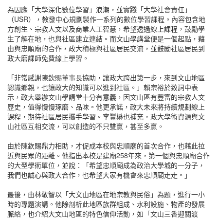
為因應「大學深化數位學習」浪潮，並實踐「大學社會責任」
（USR），教發中心規劃製作一系列的數位學習課程。內容包含地
方創生、宗教人文以及商業人工智慧，希望透過線上課程，鼓勵學
生了解在地，也與社區建立連結。而文山學講堂便是一個起點，藉
由與忠順廟的合作，政大積極與社區居民交流，並鼓勵社區居民到
政大磨課師免費線上學習。
「非常感謝陳欽賜董事長協助，讓政大跨出第一步，來到文山地區
認識鄉親，也讓政大的知識可以進到社區。」賴宗裕於致詞中表
示，政大舉辦文山學講堂十分有意義，因文山區有豐富的宗教人文
歷史，值得慢慢琢磨、品味。他更承諾，政大未來將持續規劃線上
課程，期待社區居民攜手學習。李豐楙也補充，政大學術資源與文
山社區互相交流，可以創造的不只雙贏，甚至多贏。
由於陳欽賜鼎力相助，才促成本校與忠順廟的首次合作，也藉此拉
近與民眾的距離。他指出本校是建廟258年來，第一個與忠順廟合作
的大型學術單位，並說：「希望忠順廟成為政治大學城的一分子，
我們也誠心與政大合作，也希望大家有機會來忠順廟走走。」
最後，由林敬智以「大文山地區在地宗教與民俗」為題，進行一小
時的專題演講。他除剖析此地區族群組成、水利設施、物產的發展
脈絡，也介紹大文山地區的特色信仰活動，如「文山三香迎關渡