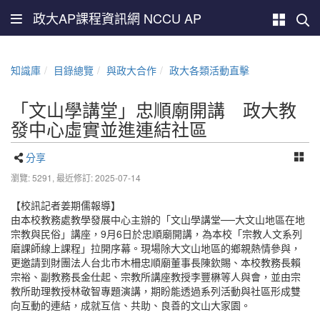
政大AP課程資訊網 NCCU AP
知識庫
目錄總覽
與政大合作
政大各類活動直擊
「文山學講堂」忠順廟開講 政大教
發中心虛實並進連結社區
分享
瀏覽: 5291,
最近修訂: 2025-07-14
【校訊記者姜期儒報導】
由本校教務處教學發展中心主辦的「文山學講堂──大文山地區在地
宗教與民俗」講座，9月6日於忠順廟開講，為本校「宗教人文系列
磨課師線上課程」拉開序幕。現場除大文山地區的鄉親熱情參與，
更邀請到財團法人台北市木柵忠順廟董事長陳欽賜、本校教務長賴
宗裕、副教務長金仕起、宗教所講座教授李豐楙等人與會，並由宗
教所助理教授林敬智專題演講，期盼能透過系列活動與社區形成雙
向互動的連結，成就互信、共助、良善的文山大家園。