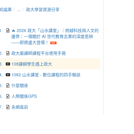
知識庫
...
政大學習資源分享
1.
🔥 2026 政大「山水講堂」｜跨越科技與人文的
邊界：一場關於 AI 世代教育志業的深度思辨
——即將盛大登場！
2.
政大磨課師課程平台使用手冊
3.
108課綱學生遇上政大
4.
1082 山水講堂 - 數位課程的四手聯談
5.
什麼關係
6.
人際關係GPS
7.
永網直前
8.
給你滿滿的哲學能量
9.
生物科技產業經營策略