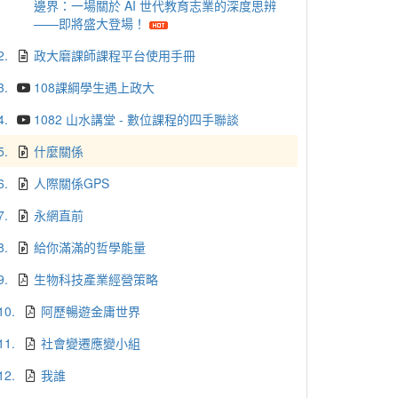
邊界：一場關於 AI 世代教育志業的深度思辨
——即將盛大登場！
2.
政大磨課師課程平台使用手冊
3.
108課綱學生遇上政大
4.
1082 山水講堂 - 數位課程的四手聯談
5.
什麼關係
6.
人際關係GPS
7.
永網直前
8.
給你滿滿的哲學能量
9.
生物科技產業經營策略
10.
阿歷暢遊金庸世界
11.
社會變遷應變小組
12.
我誰