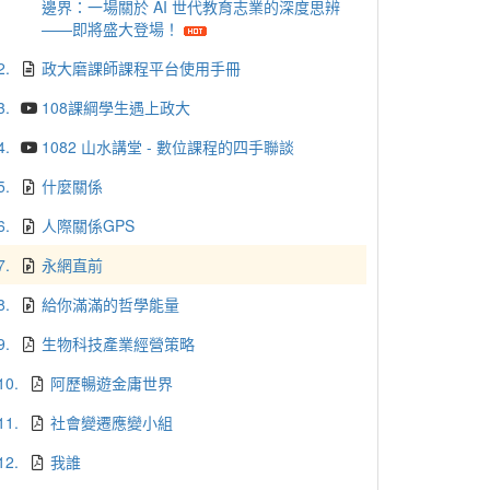
邊界：一場關於 AI 世代教育志業的深度思辨
——即將盛大登場！
2.
政大磨課師課程平台使用手冊
3.
108課綱學生遇上政大
4.
1082 山水講堂 - 數位課程的四手聯談
5.
什麼關係
6.
人際關係GPS
7.
永網直前
8.
給你滿滿的哲學能量
9.
生物科技產業經營策略
10.
阿歷暢遊金庸世界
11.
社會變遷應變小組
12.
我誰