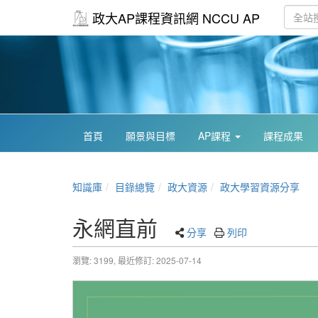
政大AP課程資訊網 NCCU AP
首頁
願景與目標
AP課程
課程成果
知識庫
目錄總覽
政大資源
政大學習資源分享
永網直前
分享
列印
瀏覽: 3199,
最近修訂: 2025-07-14