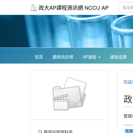
政大AP課程資訊網 NCCU AP
首頁
願景與目標
AP課程
課程成果
知識
政
管理
標題
搜尋這個資料夾