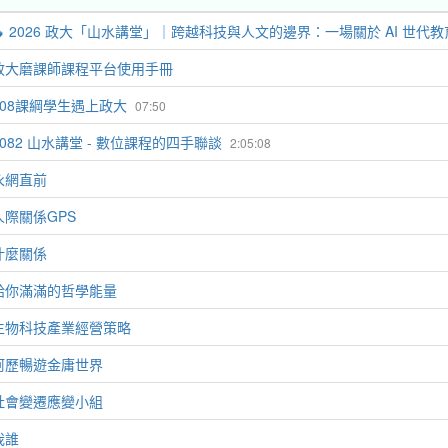
🔥 2026 政大「山水講堂」｜跨越科技與人文的邊界：一場關於 AI 世代教育
政大磨課師課程平台使用手冊
108課綱學生遇上政大
07:50
1082 山水講堂 - 數位課程的四手聯談
2:05:08
永網直前
人際關係GPS
什麼關係
給你滿滿的哲學能量
生物科技產業經營策略
阿歷暢遊金庸世界
社會變遷應變小組
我誰