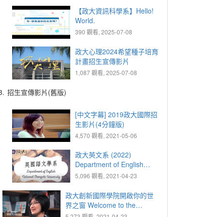
【政大資訊科學系】Hello!
World.
390 觀看, 2025-07-08
政大心理2024希望種子培育
計畫招生宣傳影片
1,087 觀看, 2025-07-08
3.
招生宣傳影片(舊版)
[中文字幕] 2019政大國際招
生影片(4分鐘版)
4,570 觀看, 2021-05-06
政大英文系 (2022)
Department of English
(2022)
5,096 觀看, 2021-04-23
政大創新國際學院開啟你的世
界之窗 Welcome to the
International College of
5,273 觀看, 2021-04-23