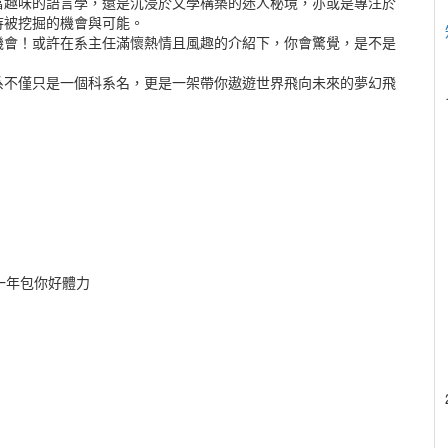
富趣味的語言學，還是沉浸於文學構築的迷人秘境，亦或是專注於
待被挖掘的機會與可能。
機會！或許在系主任滿懷熱情且風趣的介紹下，你會驚覺，是不是
系不僅只是一個科系名，更是一架帶你遨遊世界飛向未來的夢幻飛
#一年包你好體力