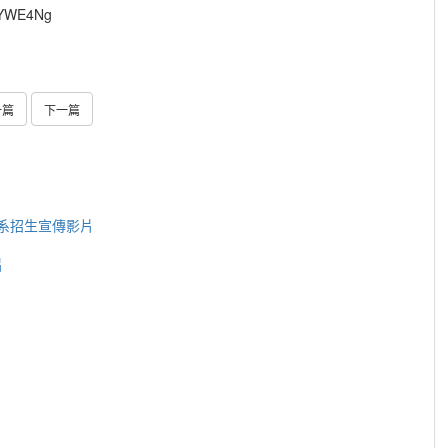
BkYWE4Ng
一篇
下一篇
系招生宣傳影片
片