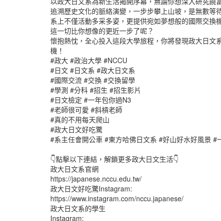
以政大日文系為新生活揭開序幕，無論你想深入研究饒
追溯歷史文化的脈絡演變，一步步攀上山坡，是無數等
系上不僅活動多采多姿，更提供宛如夢想般的國際交換
這一切比你想像的更近一步了呢？
懷抱熱忱，全心投入這段大學旅程，你將發現政大日文
機！
#政大 #政治大學 #NCCU
#日文 #日文系 #政大日文系
#國際交流 #交換 #交換留學
#學測 #分科 #招生 #招生影片
#日文檢定 #一年包你過N3
#老師很可愛 #斜槓老師
#真的不用每天爬山
#政大日文好吃驚
#系主任會開公車 #東方哈佛日文系 #好山好水好風景 
👇點擊以下連結，解鎖更多政大日文生活👇
政大日文系官網
https://japanese.nccu.edu.tw/
政大日文好吃驚Instagram:
https://www.instagram.com/nccu.japanese/
政大日文系的學生
Instagram: