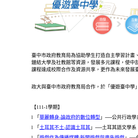
臺中市政府教育局為協助學生打造自主學習計畫
鏈結大學及社教館等資源，發展多元課程，使中
課程達成校際合作及資源共享，更作為未來發展
政大與臺中市政府教育局合作，於「優遊臺中學
【111-1學期】
l
「
華麗轉身
-
論政府的數位轉型
」
──公共行政學
l
「
土耳其不土
-
認識土耳其
」
──土耳其語文學系
l
「
遊戲作為傳播媒體
:
新聞遊戲與廣告遊戲
」──