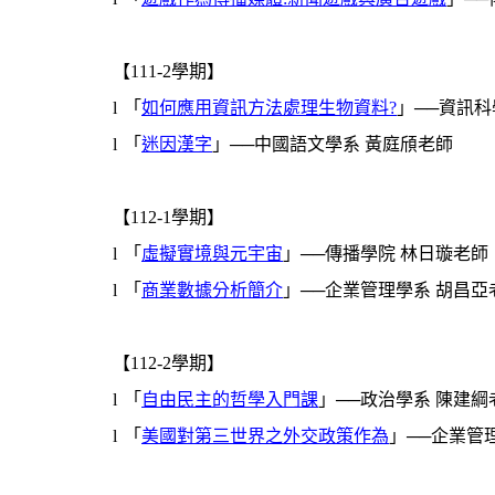
【111-2學期】
l
「
如何應用資訊方法處理生物資料
?
」──資訊科
l
「
迷因漢字
」──中國語文學系 黃庭頎老師
【112-1學期】
l
「
虛擬實境與元宇宙
」──傳播學院 林日璇老師
l
「
商業數據分析簡介
」──企業管理學系 胡昌亞
【112-2學期】
l
「
自由民主的哲學入門課
」──政治學系 陳建綱
l
「
美國對第三世界之外交政策作為
」──企業管