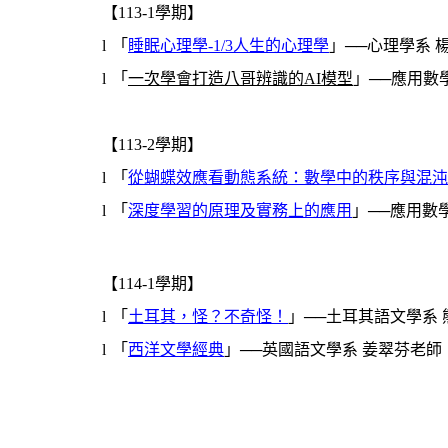
【113-1學期】
l
「
睡眠心理學
-1/3
人生的心理學
」──心理學系 
l
「
一次學會打造八哥辨識的
AI
模型
」──應用數
【113-2學期】
l
「
從蝴蝶效應看動態系統：數學中的秩序與混沌
l
「
深度學習的原理及實務上的應用
」──應用數
【114-1學期】
l
「
土耳其，怪？不奇怪！
」──土耳其語文學系
l
「
西洋文學經典
」──英國語文學系 姜翠芬老師