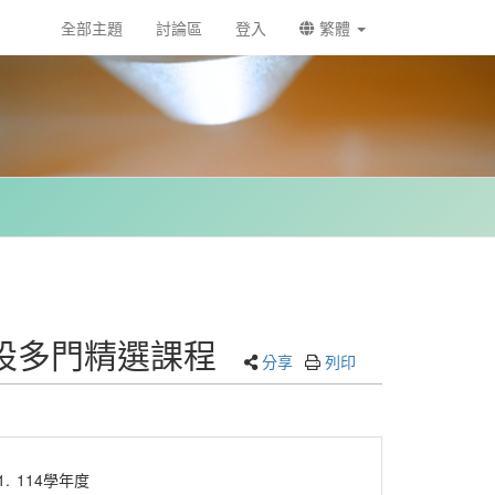
全部主題
討論區
登入
繁體
設多門精選課程
分享
列印
1.
114學年度