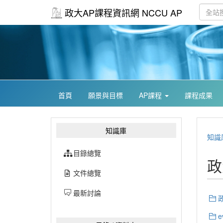
政大AP課程資訊網 NCCU AP
首頁
願景與目標
AP課程
課程成果
知識庫
知識
目錄總覽
政
文件總覽
最新討論
e