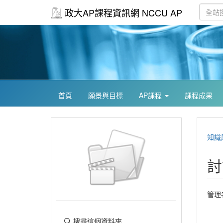
政大AP課程資訊網 NCCU AP
首頁
願景與目標
AP課程
課程成果
知識
討
管理
搜尋這個資料夾