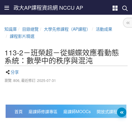
政大AP課程資訊網 NCCU AP
知識庫
目錄總覽
大學先修課程（AP課程）
活動成果
課程影片精選
113-2－班榮超－從蝴蝶效應看動態
系統：數學中的秩序與混沌
分享
瀏覽: 806,
最近修訂: 2025-07-31